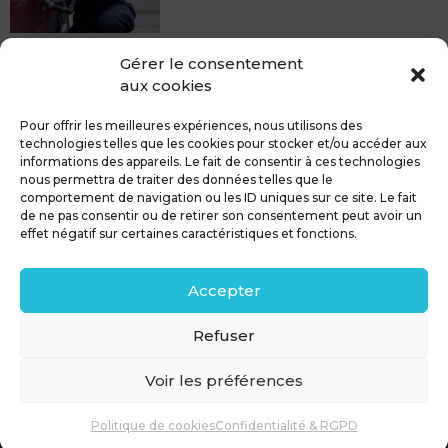
MDCS BEZIERS vous propose le débosselage sans
Gérer le consentement
peinture, sans rendez-vous mais Avec le sourire :)
aux cookies
Pour toute réparation DSP (hors grêle), notre spécialiste
du débosselage vous accueille sans rendez-...
Pour offrir les meilleures expériences, nous utilisons des
technologies telles que les cookies pour stocker et/ou accéder aux
informations des appareils. Le fait de consentir à ces technologies
nous permettra de traiter des données telles que le
comportement de navigation ou les ID uniques sur ce site. Le fait
de ne pas consentir ou de retirer son consentement peut avoir un
MDCS GROUPE
Mentions légales
effet négatif sur certaines caractéristiques et fonctions.
Confidentialité & RGPD
Contact
Accepter
Politique de cookies (UE)
Refuser
Voir les préférences
Politique de cookies
Confidentialité & RGPD
© 2026 MDCS GROUPE