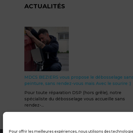
ACTUALITÉS
avant / après DSP sur Renault Kadjar
Débosselage sans peinture sur Renault Kadjar ava
/ après Rocky a suivi une formation en interne av...
MDCS GROUPE
Me
Pour offrir les meilleures expériences, nous utilisons des technologie