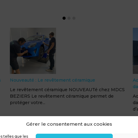
De nouvelles spécialités chez MDCS Perpignan
Ma
nt
De nouvelles spécialités chez MDCS Perpignan A
Ar
compter du mois de mai 2021, un deuxième
ca
équipement d...
D’
Gérer le consentement aux cookies
ntions légales
Confidentialité & RGPD
Contact
Poli
s telles que les