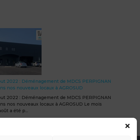
rie-Laëtitia l’auto entreprise – Midi Libre
ticle paru dans Midi Libre du 8 mars 2021 dans le
dre du dossier « DES FEMMES AUX METIERS
HOMM...
tique de cookies (UE)