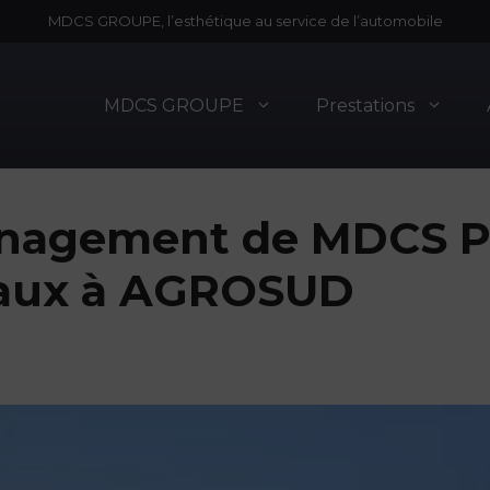
MDCS GROUPE, l’esthétique au service de l’automobile
MDCS GROUPE
Prestations
énagement de MDCS 
caux à AGROSUD