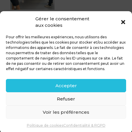
Gérer le consentement
Nouveauté : Le revêtement céramique
aux cookies
Le revêtement céramique NOUVEAUTé chez MDCS
BEZIERS Le revêtement céramique permet de protéger
Pour offrir les meilleures expériences, nous utilisons des
votre...
technologies telles que les cookies pour stocker et/ou accéder aux
informations des appareils. Le fait de consentir à ces technologies
nous permettra de traiter des données telles que le
comportement de navigation ou les ID uniques sur ce site. Le fait
de ne pas consentir ou de retirer son consentement peut avoir un
MDCS GROUPE
Mentions légales
effet négatif sur certaines caractéristiques et fonctions.
Confidentialité & RGPD
Contact
Accepter
Politique de cookies (UE)
Refuser
Voir les préférences
Politique de cookies
Confidentialité & RGPD
© 2026 MDCS GROUPE