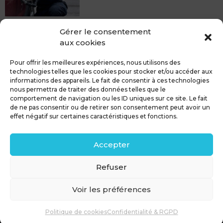
MDCS BEZIERS vous propose le débosselage sans
Gérer le consentement
peinture, sans rendez-vous mais Avec le sourire :)
aux cookies
Pour toute réparation DSP (hors grêle), notre spécialiste
du débosselage vous accueille sans rendez-...
Pour offrir les meilleures expériences, nous utilisons des
technologies telles que les cookies pour stocker et/ou accéder aux
informations des appareils. Le fait de consentir à ces technologies
nous permettra de traiter des données telles que le
comportement de navigation ou les ID uniques sur ce site. Le fait
de ne pas consentir ou de retirer son consentement peut avoir un
MDCS GROUPE
Mentions légales
effet négatif sur certaines caractéristiques et fonctions.
Confidentialité & RGPD
Contact
Accepter
Politique de cookies (UE)
Refuser
Voir les préférences
Politique de cookies
Confidentialité & RGPD
© 2026 MDCS GROUPE