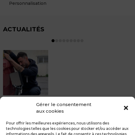
Personnalisation
ACTUALITÉS
MDCS BEZIERS vous propose le débosselage sans
Gérer le consentement
peinture, sans rendez-vous mais Avec le sourire :)
aux cookies
Pour toute réparation DSP (hors grêle), notre spécialiste
du débosselage vous accueille sans rendez-...
Pour offrir les meilleures expériences, nous utilisons des
technologies telles que les cookies pour stocker et/ou accéder aux
informations des appareils. Le fait de consentir à ces technologies