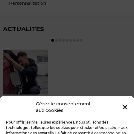
Personnalisation
ACTUALITÉS
MDCS BEZIERS vous propose le débosselage sans
Gérer le consentement
peinture, sans rendez-vous mais Avec le sourire :)
aux cookies
Pour toute réparation DSP (hors grêle), notre spécialiste
du débosselage vous accueille sans rendez-...
Pour offrir les meilleures expériences, nous utilisons des
technologies telles que les cookies pour stocker et/ou accéder aux
informations des appareils. Le fait de consentir à ces technologies