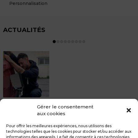
Personnalisation
ACTUALITÉS
MDCS BEZIERS vous propose le débosselage sans
Gérer le consentement
peinture, sans rendez-vous mais Avec le sourire :)
aux cookies
Pour toute réparation DSP (hors grêle), notre spécialiste
du débosselage vous accueille sans rendez-...
Pour offrir les meilleures expériences, nous utilisons des
technologies telles que les cookies pour stocker et/ou accéder aux
informations des appareils. Le fait de consentir à ces technologies