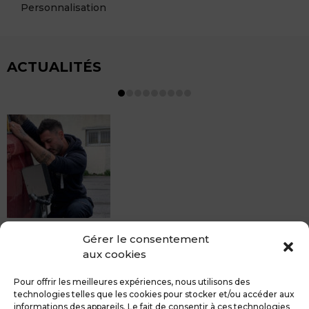
Personnalisation
ACTUALITÉS
MDCS BEZIERS vous propose le débosselage sans
Gérer le consentement
peinture, sans rendez-vous mais Avec le sourire :)
aux cookies
Pour toute réparation DSP (hors grêle), notre spécialiste
du débosselage vous accueille sans rendez-...
Pour offrir les meilleures expériences, nous utilisons des
technologies telles que les cookies pour stocker et/ou accéder aux
informations des appareils. Le fait de consentir à ces technologies