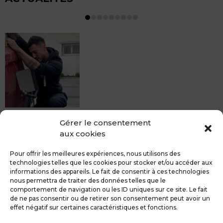
MDCS BEZIERS vous propose le débosselage sans
Gérer le consentement
peinture, sans rendez-vous mais Avec le sourire :)
aux cookies
Pour toute réparation DSP (hors grêle), notre spécialiste
du débosselage vous accueille sans rendez-...
Pour offrir les meilleures expériences, nous utilisons des
technologies telles que les cookies pour stocker et/ou accéder aux
informations des appareils. Le fait de consentir à ces technologies
nous permettra de traiter des données telles que le
comportement de navigation ou les ID uniques sur ce site. Le fait
de ne pas consentir ou de retirer son consentement peut avoir un
MDCS GROUPE
Mentions légales
effet négatif sur certaines caractéristiques et fonctions.
Confidentialité & RGPD
Contact