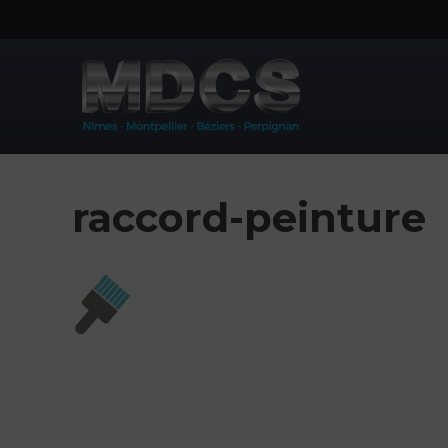
Aller
au
contenu
raccord-peinture