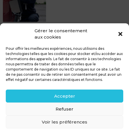
MDCS BEZIERS vous propose le débosselage sans
Gérer le consentement
peinture, sans rendez-vous mais Avec le sourire :)
aux cookies
Pour toute réparation DSP (hors grêle), notre spécialiste
du débosselage vous accueille sans rendez-...
Pour offrir les meilleures expériences, nous utilisons des
technologies telles que les cookies pour stocker et/ou accéder aux
informations des appareils. Le fait de consentir à ces technologies
nous permettra de traiter des données telles que le
comportement de navigation ou les ID uniques sur ce site. Le fait
de ne pas consentir ou de retirer son consentement peut avoir un
MDCS GROUPE
Mentions légales
effet négatif sur certaines caractéristiques et fonctions.
Confidentialité & RGPD
Contact
Accepter
Politique de cookies (UE)
Refuser
Voir les préférences