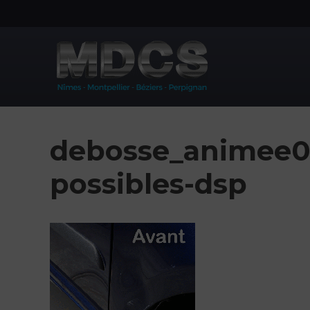
Aller
au
contenu
debosse_animee01
possibles-dsp