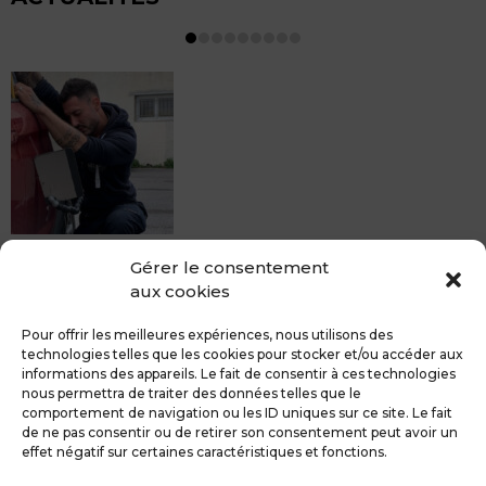
MDCS BEZIERS vous propose le débosselage sans
Gérer le consentement
peinture, sans rendez-vous mais Avec le sourire :)
aux cookies
Pour toute réparation DSP (hors grêle), notre spécialiste
du débosselage vous accueille sans rendez-...
Pour offrir les meilleures expériences, nous utilisons des
technologies telles que les cookies pour stocker et/ou accéder aux
informations des appareils. Le fait de consentir à ces technologies
nous permettra de traiter des données telles que le
comportement de navigation ou les ID uniques sur ce site. Le fait
de ne pas consentir ou de retirer son consentement peut avoir un
MDCS GROUPE
Mentions légales
effet négatif sur certaines caractéristiques et fonctions.
Confidentialité & RGPD
Contact