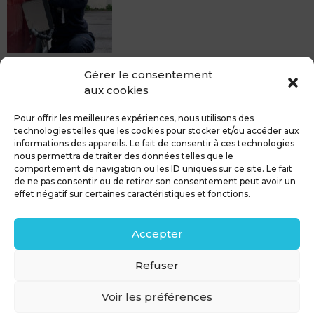
MDCS BEZIERS vous propose le débosselage sans
Gérer le consentement
peinture, sans rendez-vous mais Avec le sourire :)
aux cookies
Pour toute réparation DSP (hors grêle), notre spécialiste
du débosselage vous accueille sans rendez-...
Pour offrir les meilleures expériences, nous utilisons des
technologies telles que les cookies pour stocker et/ou accéder aux
informations des appareils. Le fait de consentir à ces technologies
nous permettra de traiter des données telles que le
comportement de navigation ou les ID uniques sur ce site. Le fait
de ne pas consentir ou de retirer son consentement peut avoir un
MDCS GROUPE
Mentions légales
effet négatif sur certaines caractéristiques et fonctions.
Confidentialité & RGPD
Contact
Accepter
Politique de cookies (UE)
Refuser
Voir les préférences