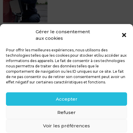
MDCS BEZIERS vous propose le débosselage sans
Gérer le consentement
peinture, sans rendez-vous mais Avec le sourire :)
aux cookies
Pour toute réparation DSP (hors grêle), notre spécialiste
du débosselage vous accueille sans rendez-...
Pour offrir les meilleures expériences, nous utilisons des
technologies telles que les cookies pour stocker et/ou accéder aux
informations des appareils. Le fait de consentir à ces technologies
nous permettra de traiter des données telles que le
comportement de navigation ou les ID uniques sur ce site. Le fait
de ne pas consentir ou de retirer son consentement peut avoir un
MDCS GROUPE
Mentions légales
effet négatif sur certaines caractéristiques et fonctions.
Confidentialité & RGPD
Contact
Accepter
Politique de cookies (UE)
Refuser
Voir les préférences