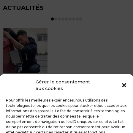
ACTUALITÉS
MDCS BEZIERS vous propose le débosselage sans
Gérer le consentement
peinture, sans rendez-vous mais Avec le sourire :)
aux cookies
Pour toute réparation DSP (hors grêle), notre spécialiste
du débosselage vous accueille sans rendez-...
Pour offrir les meilleures expériences, nous utilisons des
technologies telles que les cookies pour stocker et/ou accéder aux
informations des appareils. Le fait de consentir à ces technologies
nous permettra de traiter des données telles que le
comportement de navigation ou les ID uniques sur ce site. Le fait
de ne pas consentir ou de retirer son consentement peut avoir un
MDCS GROUPE
Mentions légales
effet négatif sur certaines caractéristiques et fonctions.