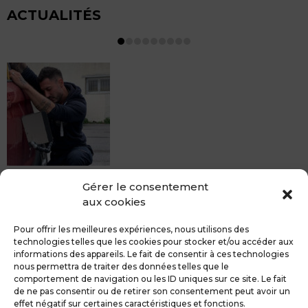
ACTUALITÉS
MDCS BEZIERS vous propose le débosselage sans
Gérer le consentement
peinture, sans rendez-vous mais Avec le sourire :)
aux cookies
Pour toute réparation DSP (hors grêle), notre spécialiste
du débosselage vous accueille sans rendez-...
Pour offrir les meilleures expériences, nous utilisons des
technologies telles que les cookies pour stocker et/ou accéder aux
informations des appareils. Le fait de consentir à ces technologies
nous permettra de traiter des données telles que le
comportement de navigation ou les ID uniques sur ce site. Le fait
de ne pas consentir ou de retirer son consentement peut avoir un
MDCS GROUPE
Mentions légales
effet négatif sur certaines caractéristiques et fonctions.