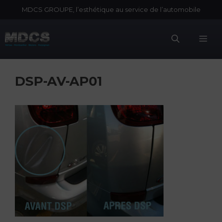
Aller
MDCS GROUPE, l’esthétique au service de l’automobile
au
contenu
Me
DSP-AV-AP01