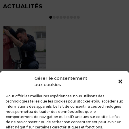
ACTUALITÉS
MDCS BEZIERS vous propose le débosselage sans
Gérer le consentement
peinture, sans rendez-vous mais Avec le sourire :)
aux cookies
Pour toute réparation DSP (hors grêle), notre spécialiste
du débosselage vous accueille sans rendez-...
Pour offrir les meilleures expériences, nous utilisons des
technologies telles que les cookies pour stocker et/ou accéder aux
informations des appareils. Le fait de consentir à ces technologies
nous permettra de traiter des données telles que le
comportement de navigation ou les ID uniques sur ce site. Le fait
de ne pas consentir ou de retirer son consentement peut avoir un
MDCS GROUPE
Mentions légales
effet négatif sur certaines caractéristiques et fonctions.