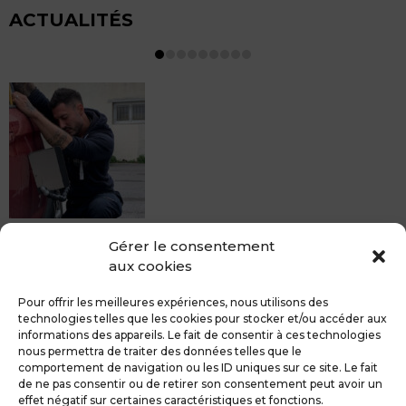
ACTUALITÉS
MDCS BEZIERS vous propose le débosselage sans
Gérer le consentement
peinture, sans rendez-vous mais Avec le sourire :)
aux cookies
Pour toute réparation DSP (hors grêle), notre spécialiste
du débosselage vous accueille sans rendez-...
Pour offrir les meilleures expériences, nous utilisons des
technologies telles que les cookies pour stocker et/ou accéder aux
informations des appareils. Le fait de consentir à ces technologies
nous permettra de traiter des données telles que le
comportement de navigation ou les ID uniques sur ce site. Le fait
de ne pas consentir ou de retirer son consentement peut avoir un
MDCS GROUPE
Mentions légales
effet négatif sur certaines caractéristiques et fonctions.