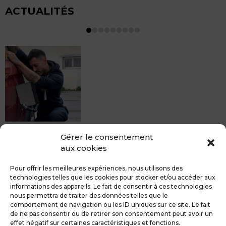
ACTUALITÉS
MDCS BEZIERS vous propose le débosselage sans
Gérer le consentement
peinture, sans rendez-vous mais Avec le sourire :)
aux cookies
Pour toute réparation DSP (hors grêle), notre spécialiste
du débosselage vous accueille sans rendez-...
Pour offrir les meilleures expériences, nous utilisons des
technologies telles que les cookies pour stocker et/ou accéder aux
informations des appareils. Le fait de consentir à ces technologies
nous permettra de traiter des données telles que le
comportement de navigation ou les ID uniques sur ce site. Le fait
de ne pas consentir ou de retirer son consentement peut avoir un
MDCS GROUPE
Mentions légales
effet négatif sur certaines caractéristiques et fonctions.