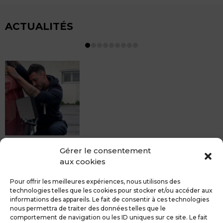
ACTUALITÉS
MDCS BEZIERS vous propose le débosselage sans
Gérer le consentement
peinture, sans rendez-vous mais Avec le sourire :)
aux cookies
Pour toute réparation DSP (hors grêle), notre spécialiste
du débosselage vous accueille sans rendez-...
Pour offrir les meilleures expériences, nous utilisons des
technologies telles que les cookies pour stocker et/ou accéder aux
informations des appareils. Le fait de consentir à ces technologies
nous permettra de traiter des données telles que le
comportement de navigation ou les ID uniques sur ce site. Le fait