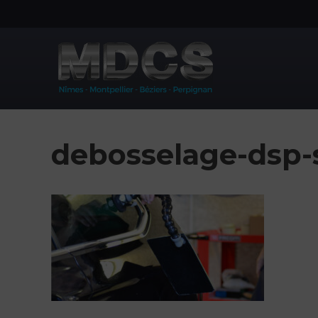
Aller
au
contenu
debosselage-dsp-