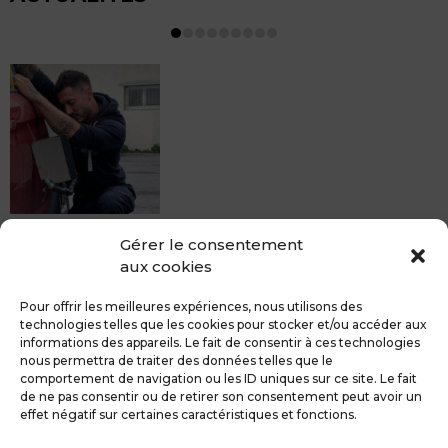
MDCS BEZIERS vous propose le débosselage sans
Gérer le consentement
peinture, sans rendez-vous mais Avec le sourire :)
aux cookies
Pour toute réparation DSP (hors grêle), notre spécialiste
du débosselage vous accueille sans rendez-...
Pour offrir les meilleures expériences, nous utilisons des
technologies telles que les cookies pour stocker et/ou accéder aux
informations des appareils. Le fait de consentir à ces technologies
nous permettra de traiter des données telles que le
comportement de navigation ou les ID uniques sur ce site. Le fait
de ne pas consentir ou de retirer son consentement peut avoir un
MDCS GROUPE
Mentions légales
effet négatif sur certaines caractéristiques et fonctions.
Confidentialité & RGPD
Contact