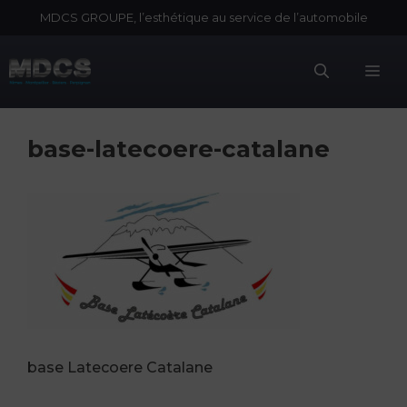
Aller
MDCS GROUPE, l’esthétique au service de l’automobile
au
contenu
Me
base-latecoere-catalane
base Latecoere Catalane