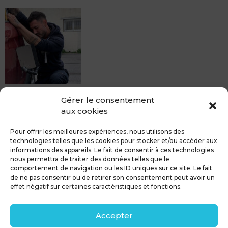
MDCS BEZIERS vous propose le débosselage sans
Gérer le consentement
peinture, sans rendez-vous mais Avec le sourire :)
aux cookies
Pour toute réparation DSP (hors grêle), notre spécialiste
du débosselage vous accueille sans rendez-...
Pour offrir les meilleures expériences, nous utilisons des
technologies telles que les cookies pour stocker et/ou accéder aux
informations des appareils. Le fait de consentir à ces technologies
nous permettra de traiter des données telles que le
comportement de navigation ou les ID uniques sur ce site. Le fait
de ne pas consentir ou de retirer son consentement peut avoir un
MDCS GROUPE
Mentions légales
effet négatif sur certaines caractéristiques et fonctions.
Confidentialité & RGPD
Contact
Accepter
Politique de cookies (UE)