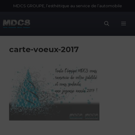
Aller
MDCS GROUPE, l’esthétique au service de l’automobile
au
contenu
Me
carte-voeux-2017