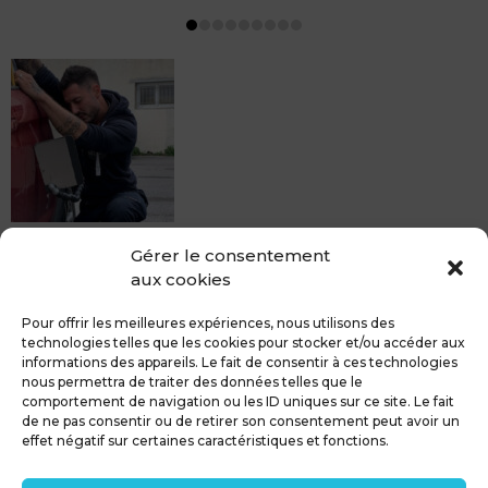
MDCS BEZIERS vous propose le débosselage sans
Gérer le consentement
peinture, sans rendez-vous mais Avec le sourire :)
aux cookies
Pour toute réparation DSP (hors grêle), notre spécialiste
du débosselage vous accueille sans rendez-...
Pour offrir les meilleures expériences, nous utilisons des
technologies telles que les cookies pour stocker et/ou accéder aux
informations des appareils. Le fait de consentir à ces technologies
nous permettra de traiter des données telles que le
comportement de navigation ou les ID uniques sur ce site. Le fait
de ne pas consentir ou de retirer son consentement peut avoir un
MDCS GROUPE
Mentions légales
effet négatif sur certaines caractéristiques et fonctions.
Confidentialité & RGPD
Contact