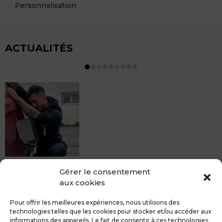
Personnalisation
ACTUALITÉS
MDCS BEZIERS vous propose le débosselage sans
Gérer le consentement
peinture, sans rendez-vous mais Avec le sourire :)
aux cookies
Pour toute réparation DSP (hors grêle), notre spécialiste
du débosselage vous accueille sans rendez-...
Pour offrir les meilleures expériences, nous utilisons des
technologies telles que les cookies pour stocker et/ou accéder aux
informations des appareils. Le fait de consentir à ces technologies