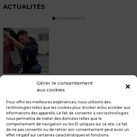
ACTUALITÉS
MDCS BEZIERS vous propose le débosselage sans
Gérer le consentement
peinture, sans rendez-vous mais Avec le sourire :)
aux cookies
Pour toute réparation DSP (hors grêle), notre spécialiste
du débosselage vous accueille sans rendez-...
Pour offrir les meilleures expériences, nous utilisons des
technologies telles que les cookies pour stocker et/ou accéder aux
informations des appareils. Le fait de consentir à ces technologies
nous permettra de traiter des données telles que le
comportement de navigation ou les ID uniques sur ce site. Le fait
de ne pas consentir ou de retirer son consentement peut avoir un
MDCS GROUPE
Mentions légales
effet négatif sur certaines caractéristiques et fonctions.