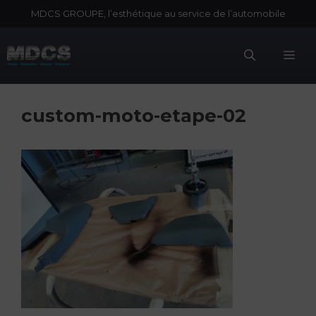
Aller
MDCS GROUPE, l’esthétique au service de l’automobile
au
contenu
Me
custom-moto-etape-02