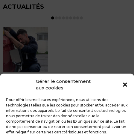
ACTUALITÉS
MDCS BEZIERS vous propose le débosselage sans
Gérer le consentement
peinture, sans rendez-vous mais Avec le sourire :)
aux cookies
Pour toute réparation DSP (hors grêle), notre spécialiste
du débosselage vous accueille sans rendez-...
Pour offrir les meilleures expériences, nous utilisons des
technologies telles que les cookies pour stocker et/ou accéder aux
informations des appareils. Le fait de consentir à ces technologies
nous permettra de traiter des données telles que le
comportement de navigation ou les ID uniques sur ce site. Le fait
de ne pas consentir ou de retirer son consentement peut avoir un
MDCS GROUPE
Mentions légales
effet négatif sur certaines caractéristiques et fonctions.