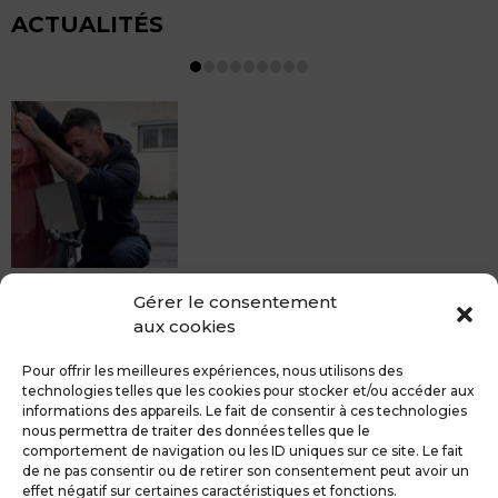
ACTUALITÉS
MDCS BEZIERS vous propose le débosselage sans
Gérer le consentement
peinture, sans rendez-vous mais Avec le sourire :)
aux cookies
Pour toute réparation DSP (hors grêle), notre spécialiste
du débosselage vous accueille sans rendez-...
Pour offrir les meilleures expériences, nous utilisons des
technologies telles que les cookies pour stocker et/ou accéder aux
informations des appareils. Le fait de consentir à ces technologies
nous permettra de traiter des données telles que le
comportement de navigation ou les ID uniques sur ce site. Le fait
de ne pas consentir ou de retirer son consentement peut avoir un
MDCS GROUPE
Mentions légales
effet négatif sur certaines caractéristiques et fonctions.