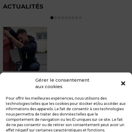
ACTUALITÉS
MDCS BEZIERS vous propose le débosselage sans
Gérer le consentement
peinture, sans rendez-vous mais Avec le sourire :)
aux cookies
Pour toute réparation DSP (hors grêle), notre spécialiste
du débosselage vous accueille sans rendez-...
Pour offrir les meilleures expériences, nous utilisons des
technologies telles que les cookies pour stocker et/ou accéder aux
informations des appareils. Le fait de consentir à ces technologies
nous permettra de traiter des données telles que le
comportement de navigation ou les ID uniques sur ce site. Le fait
de ne pas consentir ou de retirer son consentement peut avoir un
MDCS GROUPE
Mentions légales
effet négatif sur certaines caractéristiques et fonctions.