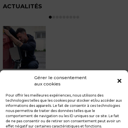
ACTUALITÉS
MDCS BEZIERS vous propose le débosselage sans
Gérer le consentement
peinture, sans rendez-vous mais Avec le sourire :)
aux cookies
Pour toute réparation DSP (hors grêle), notre spécialiste
du débosselage vous accueille sans rendez-...
Pour offrir les meilleures expériences, nous utilisons des
technologies telles que les cookies pour stocker et/ou accéder aux
informations des appareils. Le fait de consentir à ces technologies
nous permettra de traiter des données telles que le
comportement de navigation ou les ID uniques sur ce site. Le fait
de ne pas consentir ou de retirer son consentement peut avoir un
MDCS GROUPE
Mentions légales
effet négatif sur certaines caractéristiques et fonctions.