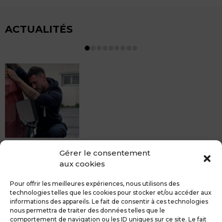
ACTUALITÉS
MDCS BEZIERS vous propose le débosselage sans
Gérer le consentement
peinture, sans rendez-vous mais Avec le sourire :)
aux cookies
Pour toute réparation DSP (hors grêle), notre spécialiste
du débosselage vous accueille sans rendez-...
Pour offrir les meilleures expériences, nous utilisons des
technologies telles que les cookies pour stocker et/ou accéder aux
informations des appareils. Le fait de consentir à ces technologies
nous permettra de traiter des données telles que le
comportement de navigation ou les ID uniques sur ce site. Le fait