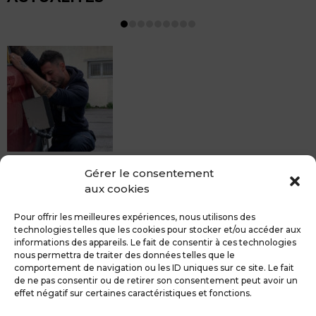
MDCS BEZIERS vous propose le débosselage sans
Gérer le consentement
peinture, sans rendez-vous mais Avec le sourire :)
aux cookies
Pour toute réparation DSP (hors grêle), notre spécialiste
du débosselage vous accueille sans rendez-...
Pour offrir les meilleures expériences, nous utilisons des
technologies telles que les cookies pour stocker et/ou accéder aux
informations des appareils. Le fait de consentir à ces technologies
nous permettra de traiter des données telles que le
comportement de navigation ou les ID uniques sur ce site. Le fait
de ne pas consentir ou de retirer son consentement peut avoir un
MDCS GROUPE
Mentions légales
effet négatif sur certaines caractéristiques et fonctions.
Confidentialité & RGPD
Contact