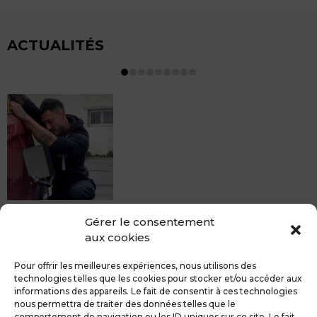
ACTUALITÉS
MDCS BEZIERS vous propose le débosselage sans
Gérer le consentement
peinture, sans rendez-vous mais Avec le sourire :)
aux cookies
Pour toute réparation DSP (hors grêle), notre spécialiste
du débosselage vous accueille sans rendez-...
Pour offrir les meilleures expériences, nous utilisons des
technologies telles que les cookies pour stocker et/ou accéder aux
informations des appareils. Le fait de consentir à ces technologies
nous permettra de traiter des données telles que le
comportement de navigation ou les ID uniques sur ce site. Le fait