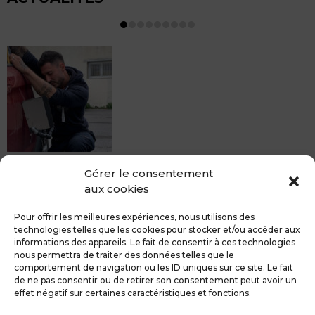
MDCS BEZIERS vous propose le débosselage sans
Gérer le consentement
peinture, sans rendez-vous mais Avec le sourire :)
aux cookies
Pour toute réparation DSP (hors grêle), notre spécialiste
du débosselage vous accueille sans rendez-...
Pour offrir les meilleures expériences, nous utilisons des
technologies telles que les cookies pour stocker et/ou accéder aux
informations des appareils. Le fait de consentir à ces technologies
nous permettra de traiter des données telles que le
comportement de navigation ou les ID uniques sur ce site. Le fait
de ne pas consentir ou de retirer son consentement peut avoir un
MDCS GROUPE
Mentions légales
effet négatif sur certaines caractéristiques et fonctions.
Confidentialité & RGPD
Contact