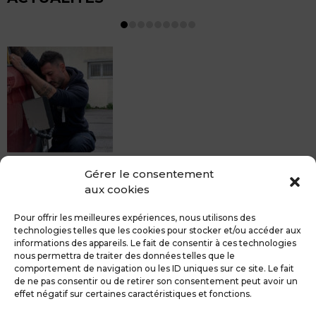
MDCS BEZIERS vous propose le débosselage sans
Gérer le consentement
peinture, sans rendez-vous mais Avec le sourire :)
aux cookies
Pour toute réparation DSP (hors grêle), notre spécialiste
du débosselage vous accueille sans rendez-...
Pour offrir les meilleures expériences, nous utilisons des
technologies telles que les cookies pour stocker et/ou accéder aux
informations des appareils. Le fait de consentir à ces technologies
nous permettra de traiter des données telles que le
comportement de navigation ou les ID uniques sur ce site. Le fait
de ne pas consentir ou de retirer son consentement peut avoir un
MDCS GROUPE
Mentions légales
effet négatif sur certaines caractéristiques et fonctions.
Confidentialité & RGPD
Contact