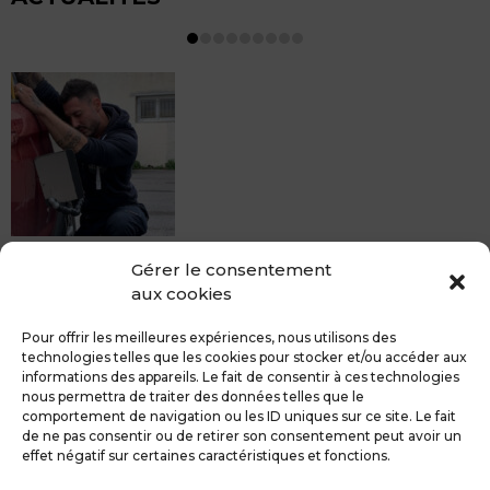
MDCS BEZIERS vous propose le débosselage sans
Gérer le consentement
peinture, sans rendez-vous mais Avec le sourire :)
aux cookies
Pour toute réparation DSP (hors grêle), notre spécialiste
du débosselage vous accueille sans rendez-...
Pour offrir les meilleures expériences, nous utilisons des
technologies telles que les cookies pour stocker et/ou accéder aux
informations des appareils. Le fait de consentir à ces technologies
nous permettra de traiter des données telles que le
comportement de navigation ou les ID uniques sur ce site. Le fait
de ne pas consentir ou de retirer son consentement peut avoir un
MDCS GROUPE
Mentions légales
effet négatif sur certaines caractéristiques et fonctions.
Confidentialité & RGPD
Contact