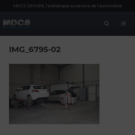
Aller
MDCS GROUPE, l’esthétique au service de l’automobile
au
contenu
Me
IMG_6795-02