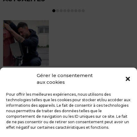
MDCS BEZIERS vous propose le débosselage sans
Gérer le consentement
peinture, sans rendez-vous mais Avec le sourire :)
aux cookies
Pour toute réparation DSP (hors grêle), notre spécialiste
du débosselage vous accueille sans rendez-...
Pour offrir les meilleures expériences, nous utilisons des
technologies telles que les cookies pour stocker et/ou accéder aux
informations des appareils. Le fait de consentir à ces technologies
nous permettra de traiter des données telles que le
comportement de navigation ou les ID uniques sur ce site. Le fait
de ne pas consentir ou de retirer son consentement peut avoir un
MDCS GROUPE
Mentions légales
effet négatif sur certaines caractéristiques et fonctions.
Confidentialité & RGPD
Contact