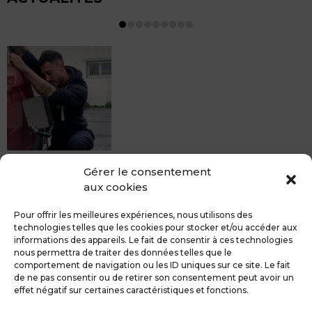
MDCS BEZIERS vous propose le débosselage sans
Gérer le consentement
peinture, sans rendez-vous mais Avec le sourire :)
aux cookies
Pour toute réparation DSP (hors grêle), notre spécialiste
du débosselage vous accueille sans rendez-...
Pour offrir les meilleures expériences, nous utilisons des
technologies telles que les cookies pour stocker et/ou accéder aux
informations des appareils. Le fait de consentir à ces technologies
nous permettra de traiter des données telles que le
comportement de navigation ou les ID uniques sur ce site. Le fait
de ne pas consentir ou de retirer son consentement peut avoir un
MDCS GROUPE
Mentions légales
effet négatif sur certaines caractéristiques et fonctions.
Confidentialité & RGPD
Contact