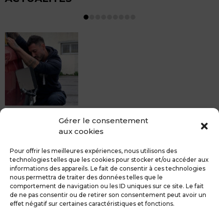
MDCS BEZIERS vous propose le débosselage sans
Gérer le consentement
peinture, sans rendez-vous mais Avec le sourire :)
aux cookies
Pour toute réparation DSP (hors grêle), notre spécialiste
du débosselage vous accueille sans rendez-...
Pour offrir les meilleures expériences, nous utilisons des
technologies telles que les cookies pour stocker et/ou accéder aux
informations des appareils. Le fait de consentir à ces technologies
nous permettra de traiter des données telles que le
comportement de navigation ou les ID uniques sur ce site. Le fait
de ne pas consentir ou de retirer son consentement peut avoir un
MDCS GROUPE
Mentions légales
effet négatif sur certaines caractéristiques et fonctions.
Confidentialité & RGPD
Contact