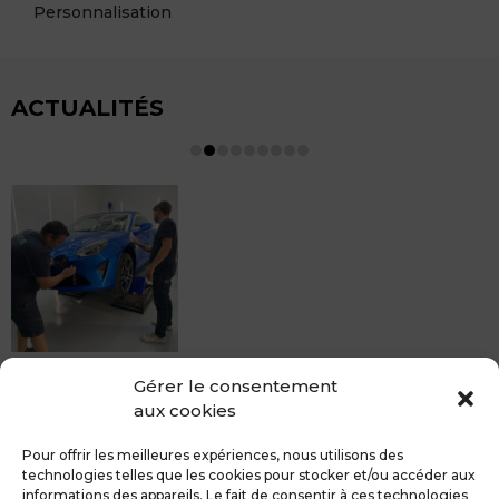
Personnalisation
ACTUALITÉS
Nouveauté : Le revêtement céramique
Gérer le consentement
Le revêtement céramique NOUVEAUTé chez MDCS
aux cookies
BEZIERS Le revêtement céramique permet de protéger
votre...
Pour offrir les meilleures expériences, nous utilisons des
technologies telles que les cookies pour stocker et/ou accéder aux
informations des appareils. Le fait de consentir à ces technologies