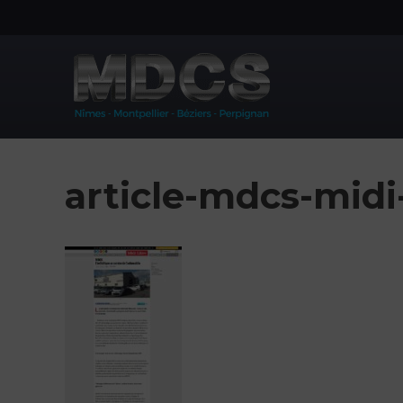
Aller
au
contenu
article-mdcs-midi-