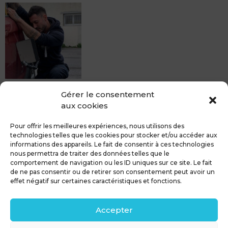
MDCS BEZIERS vous propose le débosselage sans
Gérer le consentement
peinture, sans rendez-vous mais Avec le sourire :)
aux cookies
Pour toute réparation DSP (hors grêle), notre spécialiste
du débosselage vous accueille sans rendez-...
Pour offrir les meilleures expériences, nous utilisons des
technologies telles que les cookies pour stocker et/ou accéder aux
informations des appareils. Le fait de consentir à ces technologies
nous permettra de traiter des données telles que le
comportement de navigation ou les ID uniques sur ce site. Le fait
de ne pas consentir ou de retirer son consentement peut avoir un
MDCS GROUPE
Mentions légales
effet négatif sur certaines caractéristiques et fonctions.
Confidentialité & RGPD
Contact
Accepter
Politique de cookies (UE)