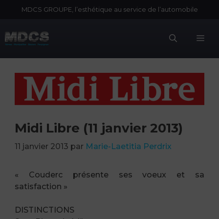
Aller
MDCS GROUPE, l’esthétique au service de l’automobile
au
contenu
Me
Midi Libre (11 janvier 2013)
11 janvier 2013
par
Marie-Laetitia Perdrix
« Couderc présente ses voeux et sa
satisfaction »
DISTINCTIONS