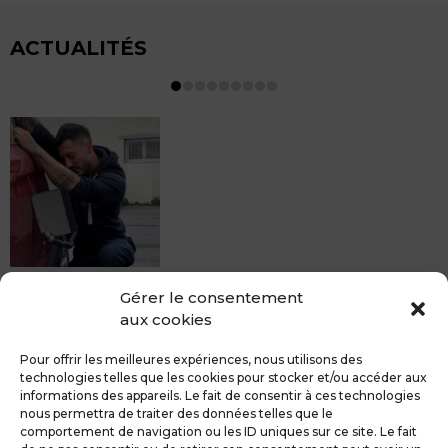
ACTUALITÉS
MDCS BEZIERS vous propose le débosselage sans
Gérer le consentement
peinture, sans rendez-vous mais Avec le sourire :)
aux cookies
Pour toute réparation DSP (hors grêle), notre spécialiste
du débosselage vous accueille sans rendez-...
Pour offrir les meilleures expériences, nous utilisons des
technologies telles que les cookies pour stocker et/ou accéder aux
informations des appareils. Le fait de consentir à ces technologies
nous permettra de traiter des données telles que le
comportement de navigation ou les ID uniques sur ce site. Le fait