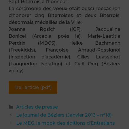
Sept Biterrois à l’honneur :
La cérémonie des voeux était aussi l’occas ion
d’honorer cinq Biterroises et deux Biterrois,
désormais médaillés de la Ville;
Joanna Rosich (ICF), Jacqueline
Bonicel (Arcadia poés ie), Marie-Laetitia
Perdrix (MDCS), Helke Bachmann
(Freekidds), Françoise Amaud-Rossignol
(Inspection d’académie), Gilles Leyssenot
(Languedoc Isolation) et Cyril Ong (Béziers
volley)
lire l’article [pdf]
Catégories
Articles de presse
Le journal de Béziers (Janvier 2013 – n°18)
Le MEG, le mook des éditions d’Entretiens