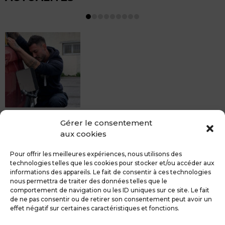
MDCS BEZIERS vous propose le débosselage sans
Gérer le consentement
peinture, sans rendez-vous mais Avec le sourire :)
aux cookies
Pour toute réparation DSP (hors grêle), notre spécialiste
du débosselage vous accueille sans rendez-...
Pour offrir les meilleures expériences, nous utilisons des
technologies telles que les cookies pour stocker et/ou accéder aux
informations des appareils. Le fait de consentir à ces technologies
nous permettra de traiter des données telles que le
comportement de navigation ou les ID uniques sur ce site. Le fait
de ne pas consentir ou de retirer son consentement peut avoir un
MDCS GROUPE
Mentions légales
effet négatif sur certaines caractéristiques et fonctions.
Confidentialité & RGPD
Contact