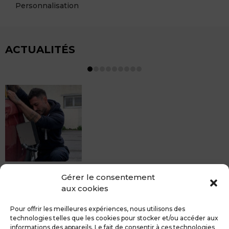
Personnalisation
ACTUALITÉS
MDCS BEZIERS vous propose le débosselage sans
Gérer le consentement
peinture, sans rendez-vous mais Avec le sourire :)
aux cookies
Pour toute réparation DSP (hors grêle), notre spécialiste
du débosselage vous accueille sans rendez-...
Pour offrir les meilleures expériences, nous utilisons des
technologies telles que les cookies pour stocker et/ou accéder aux
informations des appareils. Le fait de consentir à ces technologies