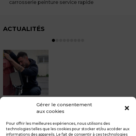
carrosserie peinture service rapide
ACTUALITÉS
MDCS BEZIERS vous propose le débosselage sans
Gérer le consentement
peinture, sans rendez-vous mais Avec le sourire :)
aux cookies
Pour toute réparation DSP (hors grêle), notre spécialiste
du débosselage vous accueille sans rendez-...
Pour offrir les meilleures expériences, nous utilisons des
technologies telles que les cookies pour stocker et/ou accéder aux
informations des appareils. Le fait de consentir à ces technologies