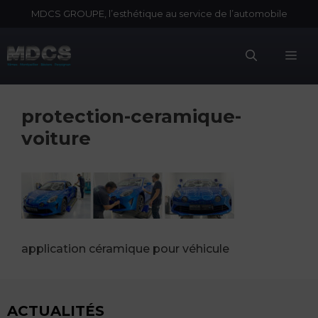
Aller
MDCS GROUPE, l’esthétique au service de l’automobile
au
contenu
Me
protection-ceramique-
voiture
application céramique pour véhicule
ACTUALITÉS