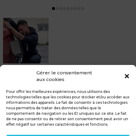
MDCS BEZIERS vous propose le débosselage sans
Gérer le consentement
peinture, sans rendez-vous mais Avec le sourire :)
aux cookies
Pour toute réparation DSP (hors grêle), notre spécialiste
du débosselage vous accueille sans rendez-...
Pour offrir les meilleures expériences, nous utilisons des
technologies telles que les cookies pour stocker et/ou accéder aux
informations des appareils. Le fait de consentir à ces technologies
nous permettra de traiter des données telles que le
comportement de navigation ou les ID uniques sur ce site. Le fait
de ne pas consentir ou de retirer son consentement peut avoir un
MDCS GROUPE
Mentions légales
effet négatif sur certaines caractéristiques et fonctions.
Confidentialité & RGPD
Contact