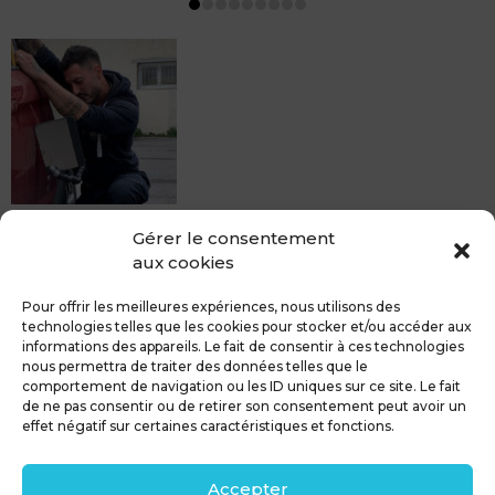
MDCS BEZIERS vous propose le débosselage sans
Gérer le consentement
peinture, sans rendez-vous mais Avec le sourire :)
aux cookies
Pour toute réparation DSP (hors grêle), notre spécialiste
du débosselage vous accueille sans rendez-...
Pour offrir les meilleures expériences, nous utilisons des
technologies telles que les cookies pour stocker et/ou accéder aux
informations des appareils. Le fait de consentir à ces technologies
nous permettra de traiter des données telles que le
comportement de navigation ou les ID uniques sur ce site. Le fait
de ne pas consentir ou de retirer son consentement peut avoir un
MDCS GROUPE
Mentions légales
effet négatif sur certaines caractéristiques et fonctions.
Confidentialité & RGPD
Contact
Accepter