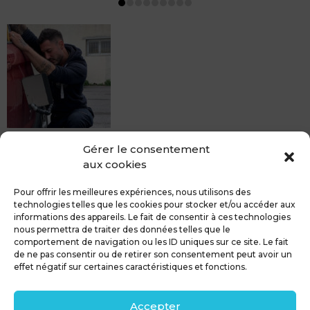
MDCS BEZIERS vous propose le débosselage sans
Gérer le consentement
peinture, sans rendez-vous mais Avec le sourire :)
aux cookies
Pour toute réparation DSP (hors grêle), notre spécialiste
du débosselage vous accueille sans rendez-...
Pour offrir les meilleures expériences, nous utilisons des
technologies telles que les cookies pour stocker et/ou accéder aux
informations des appareils. Le fait de consentir à ces technologies
nous permettra de traiter des données telles que le
comportement de navigation ou les ID uniques sur ce site. Le fait
de ne pas consentir ou de retirer son consentement peut avoir un
MDCS GROUPE
Mentions légales
effet négatif sur certaines caractéristiques et fonctions.
Confidentialité & RGPD
Contact
Accepter